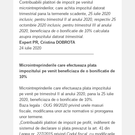
Contribuabilii platitori de impozit pe venitul
microintreprinderilor, care achita impozitul datorat
trimestrial pana la termenele scadente,
25 iulie 2020
inclusiv, pentru trimestrul II al anului 2020, respectiv 25
octombrie 2020 inclusiv, pentru trimestrul III al anului
2020, beneficiaza de o bonificatie de 10% calculata
asupra impozitului datorat trimestrial
.
Expert PR, Cristina DOBROTA
24 iulie 2020
———————————————————
Microintreprinderile care efectueaza plata
impozitului pe venit beneficiaza de o bonificatie de
10%
Microintreprinderile care efectueaza plata impozitului
pe venit pe trimestrul II al anului 2020, pana la 25 iulie
2020, beneficiaza de o bonificatie de 10%.
Baza legala :
OUG 99/2020
privind unele masuri
fiscale, modificarea unor acte normative si prorogarea
unor termene.
„Contribuabilii platitori de impozit pe profit, indiferent de
sistemul de declarare si plata prevazut la art. 41 din
Legea nr. 227/2015
privind
Codul fiscal
, cu modificarile