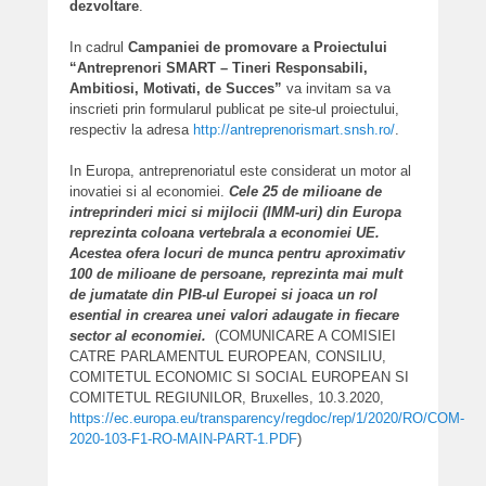
dezvoltare
.
In cadrul
Campaniei de promovare a Proiectului
“Antreprenori SMART – Tineri Responsabili,
Ambitiosi, Motivati, de Succes”
va invitam sa va
inscrieti prin formularul publicat pe site-ul proiectului,
respectiv la adresa
http://antreprenorismart.snsh.ro/
.
In Europa, antreprenoriatul este considerat un motor al
inovatiei si al economiei.
Cele 25 de milioane de
intreprinderi mici si mijlocii (IMM-uri) din Europa
reprezinta coloana vertebrala a economiei UE.
Acestea ofera locuri de munca pentru aproximativ
100 de milioane de persoane, reprezinta mai mult
de jumatate din PIB-ul Europei si joaca un rol
esential in crearea unei valori adaugate in fiecare
sector al economiei.
(COMUNICARE A COMISIEI
CATRE PARLAMENTUL EUROPEAN, CONSILIU,
COMITETUL ECONOMIC SI SOCIAL EUROPEAN SI
COMITETUL REGIUNILOR, Bruxelles, 10.3.2020,
https://ec.europa.eu/transparency/regdoc/rep/1/2020/RO/COM-
2020-103-F1-RO-MAIN-PART-1.PDF
)