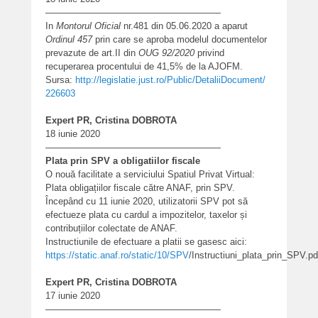
———————————————————
In
Montorul Oficial
nr.481 din 05.06.2020 a aparut
Ordinul 457
prin care se aproba modelul documentelor
prevazute de art.II din
OUG 92/2020
privind
recuperarea procentului de 41,5% de la AJOFM.
Sursa:
http://legislatie.just.
ro/Public/DetaliiDocument/
226603
Expert PR, Cristina DOBROTA
18 iunie 2020
———————————————————
Plata prin SPV a obligatiilor fiscale
O nouă facilitate a serviciului Spatiul Privat Virtual:
Plata obligațiilor fiscale către ANAF, prin SPV.
Începând cu 11 iunie 2020, utilizatorii SPV pot să
efectueze plata cu cardul a impozitelor, taxelor și
contribuțiilor colectate de ANAF.
Instructiunile de efectuare a platii se gasesc aici:
https://static.anaf.ro/static/10/SPV
/Instructiuni_plata_prin_SPV.pd
Expert PR, Cristina DOBROTA
17 iunie 2020
———————————————————