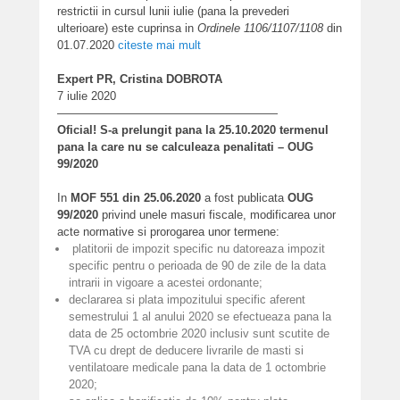
restrictii in cursul lunii iulie (pana la prevederi
ulterioare) este cuprinsa in
Ordinele 1106/1107/1108
din
01.07.2020
citeste mai mult
Expert PR, Cristina DOBROTA
7 iulie 2020
———————————————————
Oficial! S-a prelungit pana la 25.10.2020 termenul
pana la care nu se calculeaza penalitati – OUG
99/2020
In
MOF 551 din 25.06.2020
a fost publicata
OUG
99/2020
privind unele masuri fiscale, modificarea unor
acte normative si prorogarea unor termene:
platitorii de impozit specific nu datoreaza impozit
specific pentru o perioada de 90 de zile de la data
intrarii in vigoare a acestei ordonante;
declararea si plata impozitului specific aferent
semestrului 1 al anului 2020 se efectueaza pana la
data de 25 octombrie 2020 inclusiv sunt scutite de
TVA cu drept de deducere livrarile de masti si
ventilatoare medicale pana la data de 1 octombrie
2020;