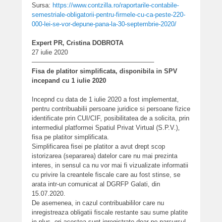
Sursa:
https://www.contzilla.ro/raportarile-contabile-
semestriale-obligatorii-pentru-firmele-cu-ca-peste-220-
000-lei-se-vor-depune-pana-la-30-septembrie-2020/
Expert PR, Cristina DOBROTA
27 iulie 2020
———————————————————
Fisa de platitor simplificata, disponibila in SPV
incepand cu 1 iulie 2020
Incepnd cu data de 1 iulie 2020 a fost implementat,
pentru contribuabilii persoane juridice si persoane fizice
identificate prin CUI/CIF, posibilitatea de a solicita, prin
intermediul platformei Spatiul Privat Virtual (S.P.V.),
fisa pe platitor simplificata.
Simplificarea fisei pe platitor a avut drept scop
istorizarea (separarea) datelor care nu mai prezinta
interes, in sensul ca nu vor mai fi vizualizate informatii
cu privire la creantele fiscale care au fost stinse, se
arata intr-un comunicat al DGRFP Galati, din
15.07.2020.
De asemenea, in cazul contribuabililor care nu
inregistreaza obligatii fiscale restante sau sume platite
in plus, ori acestea sunt inregistrate doar pe parcursul