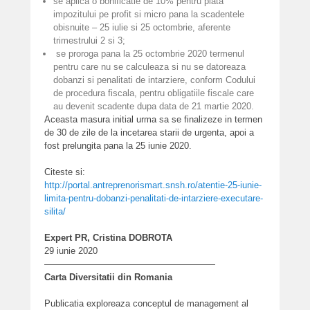
se aplica o bonificatie de 10% pentru plata
impozitului pe profit si micro pana la scadentele
obisnuite – 25 iulie si 25 octombrie, aferente
trimestrului 2 si 3;
se proroga pana la 25 octombrie 2020 termenul
pentru care nu se calculeaza si nu se datoreaza
dobanzi si penalitati de intarziere, conform Codului
de procedura fiscala, pentru obligatiile fiscale care
au devenit scadente dupa data de 21 martie 2020.
Aceasta masura initial urma sa se finalizeze in termen
de 30 de zile de la incetarea starii de urgenta, apoi a
fost prelungita pana la 25 iunie 2020.
Citeste si:
http://portal.antreprenorismart.snsh.ro/atentie-25-iunie-
limita-pentru-dobanzi-penalitati-de-intarziere-executare-
silita/
Expert PR, Cristina DOBROTA
29 iunie 2020
———————————————————
Carta Diversitatii din Romania
Publicatia exploreaza conceptul de management al