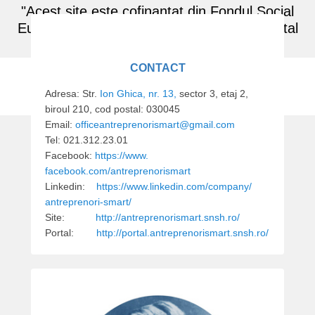
"Acest site este cofinantat din Fondul Social
European prin Programul Operational Capital
P
Uman 2014 - 2020"
o
s
CONTACT
t
Antreprenori SMART
Adresa: S
tr.
Ion Ghica, nr. 13,
sector 3, etaj 2,
e
biroul 210, cod postal: 030045
Tineri Responsabili, Ambițioși, Motivați, de Succes
d
Email:
officeantreprenorismart@gmail.
com
o
Tel: 021.312.23.01
n
Facebook
:
https://www.
1
facebook.com/antreprenorismart
5
Linkedin:
https://www.
linkedin.com/company/
.
antreprenori-smart/
0
Site:
http://antreprenorismart.snsh.ro/
1
Portal:
http://portal.antreprenorismart.snsh.ro/
.
2
0
1
8
b