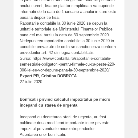
anului curent, fisa pe platitor simplificata va cuprinde
informatii de la data de 1 ianuarie a anului in care este
pusa la dispozitie fisa.
Raportarile contabile la 30 iunie 2020 se depun la
unitatile teritoriale ale Ministerului Finantelor Publice
pana cel mai tarziu la data de 30 septembrie 2020.
Nedepunerea raportarilor contabile la 30 iunie 2020 in
conditiile prevazute de ordin se sanctioneaza conform
prevederilor art. 42 din legea contabilitatii.
Sursa: https://www.contzilla.ro/raportarile-contabile-
semestriale-obligatorii-pentru-firmele-cu-ca-peste-220-
000-lei-se-vor-depune-pana-la-30-septembrie-2020/
Expert PR, Cristina DOBROTA
27 iulie 2020
———————————————————
Bonficatii privind calculul impozitului pe micro
incepand cu starea de urgenta
Incepand cu decretarea starii de urgenta, au fost
publicate doua modificari importante in ce priveste
impozitul pe veniturile microintreprinderilor.
Acordarea unor bonificatii: