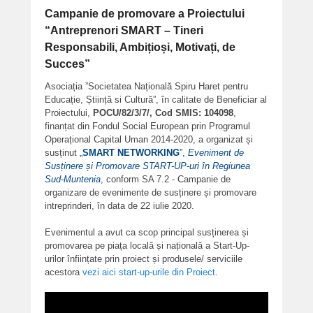
Campanie de promovare a Proiectului
“Antreprenori SMART – Tineri
Responsabili, Ambițioși, Motivați, de
Succes”
Asociația ”Societatea Națională Spiru Haret pentru
Educație, Știință si Cultură”, în calitate de Beneficiar al
Proiectului,
POCU/82/3/7/, Cod SMIS: 104098
,
finanțat din Fondul Social European prin Programul
Operațional Capital Uman 2014-2020, a organizat și
susținut
„
SMART NETWORKING
”,
Eveniment de
Susținere și Promovare START-UP-uri în Regiunea
Sud-Muntenia
, conform SA 7.2 - Campanie de
organizare de evenimente de susținere și promovare
intreprinderi, în data de 22 iulie 2020.
Evenimentul a avut ca scop principal susținerea și
promovarea pe piața locală și națională a Start-Up-
urilor înființate prin proiect și produsele/ serviciile
acestora
vezi aici start-up-urile din Proiect
.