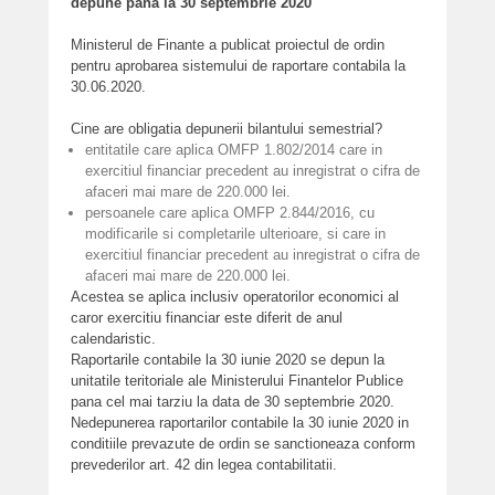
depune pana la 30 septembrie 2020
Ministerul de Finante a publicat proiectul de ordin
pentru aprobarea sistemului de raportare contabila la
30.06.2020.
Cine are obligatia depunerii bilantului semestrial?
entitatile care aplica OMFP 1.802/2014 care in
exercitiul financiar precedent au inregistrat o cifra de
afaceri mai mare de 220.000 lei.
persoanele care aplica OMFP 2.844/2016, cu
modificarile si completarile ulterioare, si care in
exercitiul financiar precedent au inregistrat o cifra de
afaceri mai mare de 220.000 lei.
Acestea se aplica inclusiv operatorilor economici al
caror exercitiu financiar este diferit de anul
calendaristic.
Raportarile contabile la 30 iunie 2020 se depun la
unitatile teritoriale ale Ministerului Finantelor Publice
pana cel mai tarziu la data de 30 septembrie 2020.
Nedepunerea raportarilor contabile la 30 iunie 2020 in
conditiile prevazute de ordin se sanctioneaza conform
prevederilor art. 42 din legea contabilitatii.