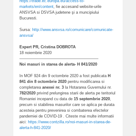
https://trade.ec.europa.eu/access-to-
markets/en/content
, fie accesand website-urile
ANSVSA si DSVSA judetene şi a muncipiului
Bucuresti.
Sursa:
http://www.ansvsa.ro/comunicare/comunicate-
ansvsa/
Expert PR, Cristina DOBROTA
18 noiembrie 2020
————————————————————
Noi masuri in starea de alerta- H 841/2020
In MOF 924 din 9 octombrie 2020 a fost publicata
H
841 din 8 octombrie 2020
pentru modificarea si
completarea
anexei nr. 3
la Hotararea Guvernului nr.
782/2020
privind prelungirea starii de alerta pe teritoriul
Romaniei incepand cu data de
15 septembrie 2020
,
precum si stabilirea masurilor care se aplica pe durata
acesteia pentru prevenirea si combaterea efectelor
pandemiei de COVID-19 . Citeste mai multe informatii
aici:
https://www.contzilla.ro/noi-
masuri-in-starea-de-
alerta-h-
841-2020/