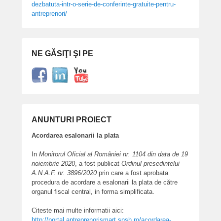
dezbatuta-
intr-o-serie-de-conferinte-
gratuite-pentru-
antreprenori/
NE GĂSIŢI ŞI PE
ANUNTURI PROIECT
Acordarea esalonarii la plata
In
Monitorul Oficial al României nr. 1104 din data de 19
noiembrie 2020
, a fost publicat
Ordinul presedintelui
A.N.A.F. nr. 3896/2020
prin care a fost aprobata
procedura de acordare a esalonarii la plata de către
organul fiscal central, in forma simplificata.
Citeste mai multe informatii aici:
http://portal.antreprenorismart.snsh.ro/acordarea-