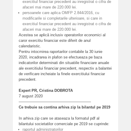
exercitiul financiar precedent au inregistrat o cifra de
afaceri mai mare de 220.000 lei.
persoanele care aplica OMFP 2.844/2016, cu
modificarile si completarile ulterioare, si care in
exercitiul financiar precedent au inregistrat o cifra de
afaceri mai mare de 220.000 lei.
Acestea se aplică inclusiv operatorilor economici al
caror exercitiu financiar este diferit de anul
calendaristic.
Pentru intocmirea raportarilor contabile la 30 iunie
2020, incadrarea in plafon se efectueaza pe baza
indicatorilor determinati din situatiile financiare anuale
ale exercitiului financiar precedent, respectiv a balantei
de verificare incheiate la finele exercitiului financiar
precedent.
Expert PR, Cristina DOBROTA
7 august 2020
———————————————————
Ce trebuie sa contina arhiva zip la bilantul pe 2019
In arhiva zip care se ataseaza la formatul pdf al
bilantului societatilor comerciale pe 2019 se cuprinde:
raportul administratorilor