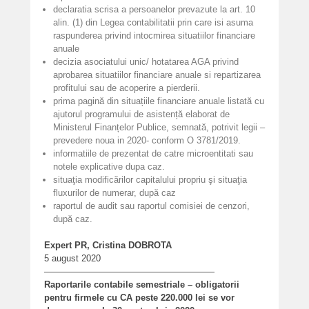
declaratia scrisa a persoanelor prevazute la art. 10
alin. (1) din Legea contabilitatii prin care isi asuma
raspunderea privind intocmirea situatiilor financiare
anuale
decizia asociatului unic/ hotatarea AGA privind
aprobarea situatiilor financiare anuale si repartizarea
profitului sau de acoperire a pierderii.
prima pagină din situațiile financiare anuale listată cu
ajutorul programului de asistență elaborat de
Ministerul Finanțelor Publice, semnată, potrivit legii –
prevedere noua in 2020- conform O 3781/2019.
informatiile de prezentat de catre microentitati sau
notele explicative dupa caz.
situaţia modificărilor capitalului propriu şi situaţia
fluxurilor de numerar, după caz
raportul de audit sau raportul comisiei de cenzori,
după caz.
Expert PR, Cristina DOBROTA
5 august 2020
———————————————————
Raportarile contabile semestriale – obligatorii
pentru firmele cu CA peste 220.000 lei se vor