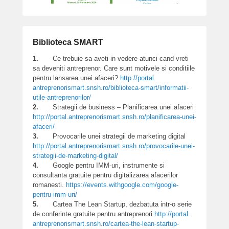
Biblioteca SMART
1.
Ce trebuie sa aveti in vedere atunci cand vreti
sa deveniti antreprenor. Care sunt motivele si conditiile
pentru lansarea unei afaceri?
http://portal.
antreprenorismart.snsh.ro/
biblioteca-smart/informatii-
utile-antreprenorilor/
2.
Strategii de business – Planificarea unei afaceri
http://portal.
antreprenorismart.snsh.ro/
planificarea-unei-
afaceri/
3.
Provocarile unei strategii de marketing digital
http://portal.
antreprenorismart.snsh.ro/
provocarile-unei-
strategii-de-
marketing-digital/
4.
Google pentru IMM-uri, instrumente si
consultanta gratuite pentru digitalizarea afacerilor
romanesti.
https://events.withgoogle.com/
google-
pentru-imm-uri/
5.
Cartea The Lean Startup, dezbatuta intr-o serie
de conferinte gratuite pentru antreprenori
http://portal.
antreprenorismart.snsh.ro/cartea-
the-lean-startup-