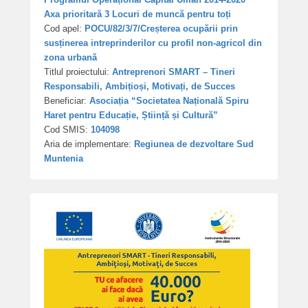
Axa prioritară 3 Locuri de muncă pentru toți
Cod apel:
POCU/82/3/7/Creșterea ocupării prin
susținerea intreprinderilor cu profil non-agricol din
zona urbană
Titlul proiectului:
Antreprenori SMART – Tineri
Responsabili, Ambițioși, Motivați, de Succes
Beneficiar:
Asociația “Societatea Națională Spiru
Haret pentru Educație, Știință și Cultură”
Cod SMIS:
104098
Aria de implementare:
Regiunea de dezvoltare Sud
Muntenia