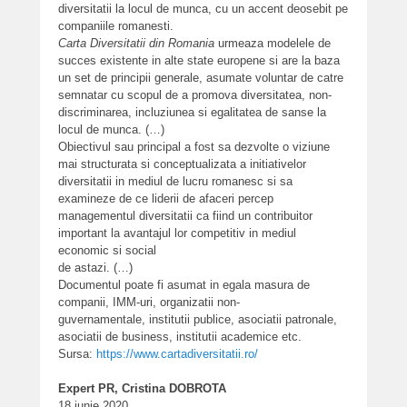
diversitatii la locul de munca, cu un accent deosebit pe
companiile romanesti.
Carta Diversitatii din Romania
urmeaza modelele de
succes existente in alte state europene si are la baza
un set de principii generale, asumate voluntar de catre
semnatar cu scopul de a promova diversitatea, non-
discriminarea, incluziunea si egalitatea de sanse la
locul de munca. (…)
Obiectivul sau principal a fost sa dezvolte o viziune
mai structurata si conceptualizata a initiativelor
diversitatii in mediul de lucru romanesc si sa
examineze de ce liderii de afaceri percep
managementul diversitatii ca fiind un contribuitor
important la avantajul lor competitiv in mediul
economic si social
de astazi. (…)
Documentul poate fi asumat in egala masura de
companii, IMM-uri, organizatii non-
guvernamentale, institutii publice, asociatii patronale,
asociatii de business, institutii academice etc.
Sursa:
https://www.cartadiversitatii.ro/
Expert PR, Cristina DOBROTA
18 iunie 2020