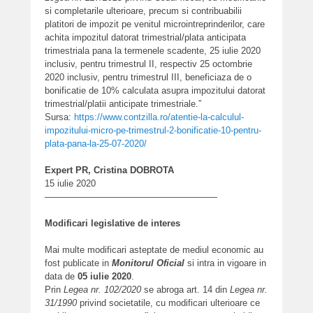
si completarile ulterioare, precum si contribuabilii
platitori de impozit pe venitul microintreprinderilor, care
achita impozitul datorat trimestrial/plata anticipata
trimestriala pana la termenele scadente, 25 iulie 2020
inclusiv, pentru trimestrul II, respectiv 25 octombrie
2020 inclusiv, pentru trimestrul III, beneficiaza de o
bonificatie de 10% calculata asupra impozitului datorat
trimestrial/platii anticipate trimestriale.”
Sursa:
https://www.contzilla.ro/atentie-la-calculul-
impozitului-micro-pe-trimestrul-2-bonificatie-10-pentru-
plata-pana-la-25-07-2020/
Expert PR, Cristina DOBROTA
15 iulie 2020
———————————————————
Modificari legislative de interes
Mai multe modificari asteptate de mediul economic au
fost publicate in
Monitorul Oficial
si intra in vigoare in
data de
05 iulie 2020
.
Prin
Legea nr. 102/2020
se abroga art. 14 din
Legea nr.
31/1990
privind societatile, cu modificari ulterioare ce