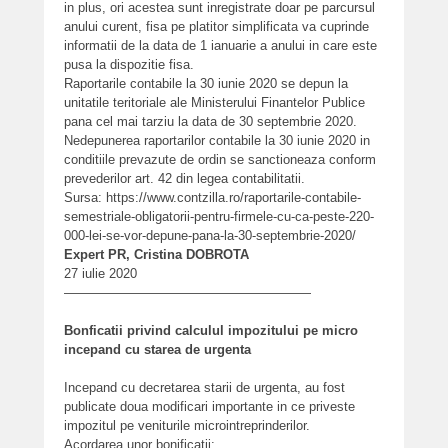
in plus, ori acestea sunt inregistrate doar pe parcursul
anului curent, fisa pe platitor simplificata va cuprinde
informatii de la data de 1 ianuarie a anului in care este
pusa la dispozitie fisa.
Raportarile contabile la 30 iunie 2020 se depun la
unitatile teritoriale ale Ministerului Finantelor Publice
pana cel mai tarziu la data de 30 septembrie 2020.
Nedepunerea raportarilor contabile la 30 iunie 2020 in
conditiile prevazute de ordin se sanctioneaza conform
prevederilor art. 42 din legea contabilitatii.
Sursa: https://www.contzilla.ro/raportarile-contabile-
semestriale-obligatorii-pentru-firmele-cu-ca-peste-220-
000-lei-se-vor-depune-pana-la-30-septembrie-2020/
Expert PR, Cristina DOBROTA
27 iulie 2020
———————————————————
Bonficatii privind calculul impozitului pe micro
incepand cu starea de urgenta
Incepand cu decretarea starii de urgenta, au fost
publicate doua modificari importante in ce priveste
impozitul pe veniturile microintreprinderilor.
Acordarea unor bonificatii: