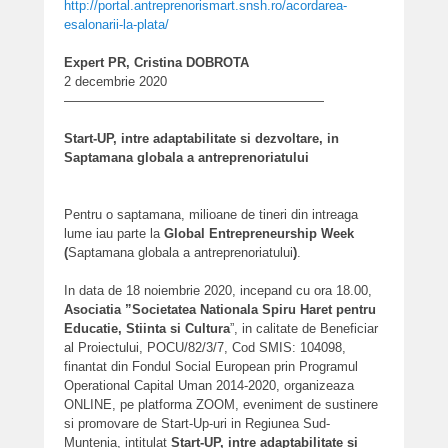
http://portal.antreprenorismart.snsh.ro/acordarea-
esalonarii-la-plata/
Expert PR, Cristina DOBROTA
2 decembrie 2020
————————————————————
Start-UP, intre adaptabilitate si dezvoltare, in
Saptamana globala a antreprenoriatului
Pentru o saptamana, milioane de tineri din intreaga
lume iau parte la
Global Entrepreneurship Week
(
Saptamana globala a antreprenoriatului
)
.
In data de 18 noiembrie 2020, incepand cu ora 18.00,
Asociatia ”Societatea Nationala Spiru Haret pentru
Educatie, Stiinta si Cultura
”, in calitate de Beneficiar
al Proiectului, POCU/82/3/7, Cod SMIS: 104098,
finantat din Fondul Social European prin Programul
Operational Capital Uman 2014-2020, organizeaza
ONLINE, pe platforma ZOOM, eveniment de sustinere
si promovare de Start-Up-uri in Regiunea Sud-
Muntenia, intitulat
Start-UP, intre adaptabilitate si