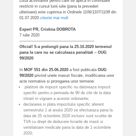
Lista activitatilor pentru care se aplica in continuare
restrictii in cursul lunii iulie (pana la prevederi
ulterioare) este cuprinsa in
Ordinele 1106/1107/1108
din
01.07.2020
citeste mai mult
Expert PR, Cristina DOBROTA
7 iulie 2020
———————————————————
Oficial! S-a prelungit pana la 25.10.2020 termenul
pana la care nu se calculeaza penalitati – OUG
99/2020
In
MOF 551 din 25.06.2020
a fost publicata
OUG
99/2020
privind unele masuri fiscale, modificarea unor
acte normative si prorogarea unor termene:
platitorii de impozit specific nu datoreaza impozit
specific pentru o perioada de 90 de zile de la data
intrarii in vigoare a acestei ordonante;
declararea si plata impozitului specific aferent
semestrului 1 al anului 2020 se efectueaza pana la
data de 25 octombrie 2020 inclusiv sunt scutite de
TVA cu drept de deducere livrarile de masti si
ventilatoare medicale pana la data de 1 octombrie
2020;