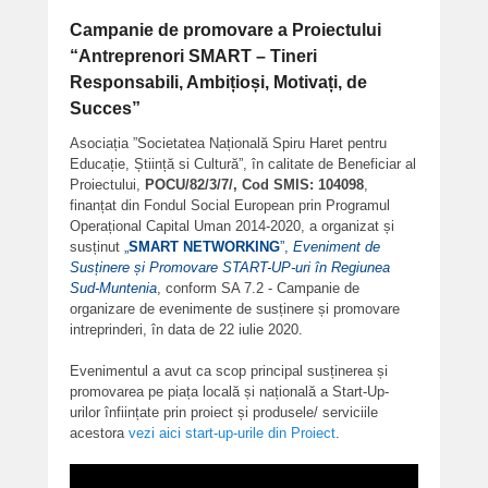
Campanie de promovare a Proiectului
“Antreprenori SMART – Tineri
Responsabili, Ambițioși, Motivați, de
Succes”
Asociația ”Societatea Națională Spiru Haret pentru
Educație, Știință si Cultură”, în calitate de Beneficiar al
Proiectului,
POCU/82/3/7/, Cod SMIS: 104098
,
finanțat din Fondul Social European prin Programul
Operațional Capital Uman 2014-2020, a organizat și
susținut
„
SMART NETWORKING
”,
Eveniment de
Susținere și Promovare START-UP-uri în Regiunea
Sud-Muntenia
, conform SA 7.2 - Campanie de
organizare de evenimente de susținere și promovare
intreprinderi, în data de 22 iulie 2020.
Evenimentul a avut ca scop principal susținerea și
promovarea pe piața locală și națională a Start-Up-
urilor înființate prin proiect și produsele/ serviciile
acestora
vezi aici start-up-urile din Proiect
.