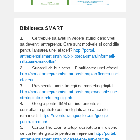
Biblioteca SMART
1.
Ce trebuie sa aveti in vedere atunci cand vreti
sa deveniti antreprenor. Care sunt motivele si conditiile
pentru lansarea unei afaceri?
http://portal.
antreprenorismart.snsh.ro/
biblioteca-smart/informatii-
utile-antreprenorilor/
2.
Strategii de business – Planificarea unei afaceri
http://portal.
antreprenorismart.snsh.ro/
planificarea-unei-
afaceri/
3.
Provocarile unei strategii de marketing digital
http://portal.
antreprenorismart.snsh.ro/
provocarile-unei-
strategii-de-
marketing-digital/
4.
Google pentru IMM-uri, instrumente si
consultanta gratuite pentru digitalizarea afacerilor
romanesti.
https://events.withgoogle.com/
google-
pentru-imm-uri/
5.
Cartea The Lean Startup, dezbatuta intr-o serie
de conferinte gratuite pentru antreprenori
http://portal.
antreprenorismart.snsh.ro/cartea-
the-lean-startup-