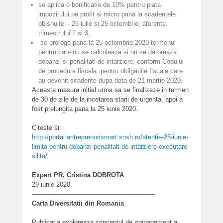
se aplica o bonificatie de 10% pentru plata
impozitului pe profit si micro pana la scadentele
obisnuite – 25 iulie si 25 octombrie, aferente
trimestrului 2 si 3;
se proroga pana la 25 octombrie 2020 termenul
pentru care nu se calculeaza si nu se datoreaza
dobanzi si penalitati de intarziere, conform Codului
de procedura fiscala, pentru obligatiile fiscale care
au devenit scadente dupa data de 21 martie 2020.
Aceasta masura initial urma sa se finalizeze in termen
de 30 de zile de la incetarea starii de urgenta, apoi a
fost prelungita pana la 25 iunie 2020.
Citeste si:
http://portal.antreprenorismart.snsh.ro/atentie-25-iunie-
limita-pentru-dobanzi-penalitati-de-intarziere-executare-
silita/
Expert PR, Cristina DOBROTA
29 iunie 2020
———————————————————
Carta Diversitatii din Romania
Publicatia exploreaza conceptul de management al