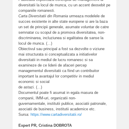
diversitatii la locul de munca, cu un accent deosebit pe
companiile romanesti.
Carta Diversitatii din Romania
urmeaza modelele de
succes existente in alte state europene si are la baza
un set de principii generale, asumate voluntar de catre
semnatar cu scopul de a promova diversitatea, non-
discriminarea, incluziunea si egalitatea de sanse la
locul de munca. (…)
Obiectivul sau principal a fost sa dezvolte o viziune
mai structurata si conceptualizata a initiativelor
diversitatii in mediul de lucru romanesc si sa
examineze de ce liderii de afaceri percep
managementul diversitatii ca fiind un contribuitor
important la avantajul lor competitiv in mediul
economic si social
de astazi. (…)
Documentul poate fi asumat in egala masura de
companii, IMM-uri, organizatii non-
guvernamentale, institutii publice, asociatii patronale,
asociatii de business, institutii academice etc.
Sursa:
https://www.cartadiversitatii.ro/
Expert PR, Cristina DOBROTA