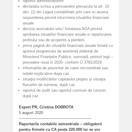
raportul administratorilor
declaratia scrisa a persoanelor prevazute la art. 10
alin. (1) din Legea contabilitatii prin care isi asuma
raspunderea privind intocmirea situatiilor financiare
anuale
decizia asociatului unic/ hotatarea AGA privind
aprobarea situatiilor financiare anuale si repartizarea
profitului sau de acoperire a pierderii.
prima pagină din situațiile financiare anuale listată cu
ajutorul programului de asistență elaborat de
Ministerul Finanțelor Publice, semnată, potrivit legii –
prevedere noua in 2020- conform O 3781/2019.
informatiile de prezentat de catre microentitati sau
notele explicative dupa caz.
situaţia modificărilor capitalului propriu şi situaţia
fluxurilor de numerar, după caz
raportul de audit sau raportul comisiei de cenzori,
după caz.
Expert PR, Cristina DOBROTA
5 august 2020
———————————————————
Raportarile contabile semestriale – obligatorii
pentru firmele cu CA peste 220.000 lei se vor