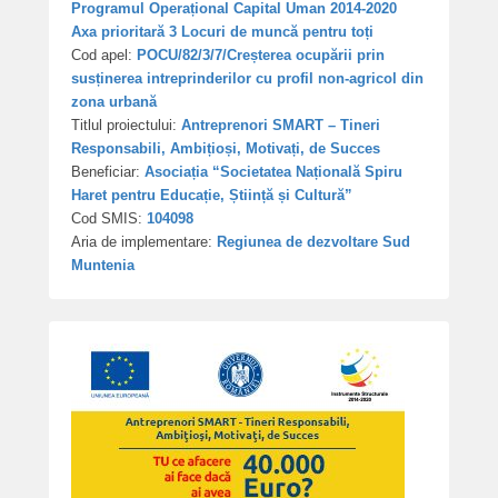
Programul Operațional Capital Uman 2014-2020
Axa prioritară 3 Locuri de muncă pentru toți
Cod apel:
POCU/82/3/7/Creșterea ocupării prin
susținerea intreprinderilor cu profil non-agricol din
zona urbană
Titlul proiectului:
Antreprenori SMART – Tineri
Responsabili, Ambițioși, Motivați, de Succes
Beneficiar:
Asociația “Societatea Națională Spiru
Haret pentru Educație, Știință și Cultură”
Cod SMIS:
104098
Aria de implementare:
Regiunea de dezvoltare Sud
Muntenia