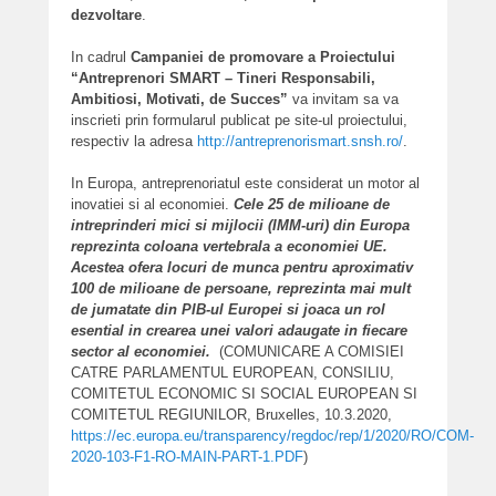
dezvoltare
.
In cadrul
Campaniei de promovare a Proiectului
“Antreprenori SMART – Tineri Responsabili,
Ambitiosi, Motivati, de Succes”
va invitam sa va
inscrieti prin formularul publicat pe site-ul proiectului,
respectiv la adresa
http://antreprenorismart.snsh.ro/
.
In Europa, antreprenoriatul este considerat un motor al
inovatiei si al economiei.
Cele 25 de milioane de
intreprinderi mici si mijlocii (IMM-uri) din Europa
reprezinta coloana vertebrala a economiei UE.
Acestea ofera locuri de munca pentru aproximativ
100 de milioane de persoane, reprezinta mai mult
de jumatate din PIB-ul Europei si joaca un rol
esential in crearea unei valori adaugate in fiecare
sector al economiei.
(COMUNICARE A COMISIEI
CATRE PARLAMENTUL EUROPEAN, CONSILIU,
COMITETUL ECONOMIC SI SOCIAL EUROPEAN SI
COMITETUL REGIUNILOR, Bruxelles, 10.3.2020,
https://ec.europa.eu/transparency/regdoc/rep/1/2020/RO/COM-
2020-103-F1-RO-MAIN-PART-1.PDF
)