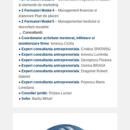
6
si elemente de marketing
b
●
2 Formatori Modul 4
– Management financiar si
y
elaborare Plan de afaceri
B
●
2 Formatori Modul 5
– Managementul mediului si
dezvoltarii durabile
a
→ Consultanti:
r
●
Coordonator activitate mentorat, infiintare si
a
monitorizare firme
: Ionescu Cicilia
n
●
Expert consultanta antreprenoriala
: Cristina SPATARIU
e
●
Expert consultanta antreprenoriala
: Ionescu Luminita
s
●
Expert consultanta antreprenoriala
: Georgescu Floarea
c
●
Expert consultanta antreprenoriala
: Viorina BRAGA
●
Expert consultanta antreprenoriala
: Dragomir Robert
u
Gabriel
F
●
Expert consultanta antreprenoriala
: Popescu Maria
l
Loredana
o
●
Consilier juridic
: Pislaru Lucian
r
●
Sofer
: Barbu Mihail
i
n