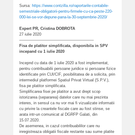
Sursa:
https://www.contzilla.ro/raportarile-contabile-
semestriale-obligatorii-pentru-firmele-cu-ca-peste-220-
000-lei-se-vor-depune-pana-la-30-septembrie-2020/
Expert PR, Cristina DOBROTA
27 iulie 2020
———————————————————
Fisa de platitor simplificata, disponibila in SPV
incepand cu 1 iulie 2020
Incepnd cu data de 1 iulie 2020 a fost implementat,
pentru contribuabilii persoane juridice si persoane fizice
identificate prin CUI/CIF, posibilitatea de a solicita, prin
intermediul platformei Spatiul Privat Virtual (S.P.V.),
fisa pe platitor simplificata.
Simplificarea fisei pe platitor a avut drept scop
istorizarea (separarea) datelor care nu mai prezinta
interes, in sensul ca nu vor mai fi vizualizate informatii
cu privire la creantele fiscale care au fost stinse, se
arata intr-un comunicat al DGRFP Galati, din
15.07.2020.
De asemenea, in cazul contribuabililor care nu
inregistreaza obligatii fiscale restante sau sume platite