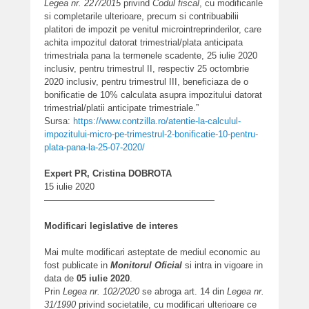
Legea nr. 227/2015
privind
Codul fiscal
, cu modificarile
si completarile ulterioare, precum si contribuabilii
platitori de impozit pe venitul microintreprinderilor, care
achita impozitul datorat trimestrial/plata anticipata
trimestriala pana la termenele scadente, 25 iulie 2020
inclusiv, pentru trimestrul II, respectiv 25 octombrie
2020 inclusiv, pentru trimestrul III, beneficiaza de o
bonificatie de 10% calculata asupra impozitului datorat
trimestrial/platii anticipate trimestriale.”
Sursa:
https://www.contzilla.ro/atentie-la-calculul-
impozitului-micro-pe-trimestrul-2-bonificatie-10-pentru-
plata-pana-la-25-07-2020/
Expert PR, Cristina DOBROTA
15 iulie 2020
———————————————————
Modificari legislative de interes
Mai multe modificari asteptate de mediul economic au
fost publicate in
Monitorul Oficial
si intra in vigoare in
data de
05 iulie 2020
.
Prin
Legea nr. 102/2020
se abroga art. 14 din
Legea nr.
31/1990
privind societatile, cu modificari ulterioare ce