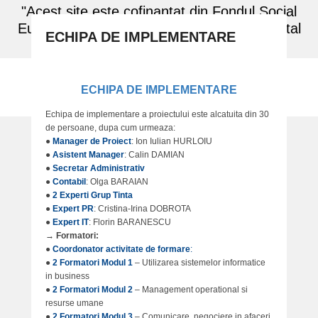
"Acest site este cofinantat din Fondul Social
European prin Programul Operational Capital
ECHIPA DE IMPLEMENTARE
Uman 2014 - 2020"
P
o
s
ECHIPA DE IMPLEMENTARE
Antreprenori SMART
t
Tineri Responsabili, Ambițioși, Motivați, de Succes
Echipa de implementare a proiectului este alcatuita din 30
e
de persoane, dupa cum urmeaza:
d
●
Manager de Proiect
: Ion Iulian HURLOIU
o
●
Asistent Manager
: Calin DAMIAN
n
●
Secretar Administrativ
0
●
Contabil
: Olga BARAIAN
●
2 Experti Grup Tinta
7
●
Expert PR
: Cristina-Irina DOBROTA
.
●
Expert IT
: Florin BARANESCU
0
→ Formatori:
9
●
Coordonator activitate de formare
:
.
●
2 Formatori Modul 1
– Utilizarea sistemelor informatice
2
in business
●
2 Formatori Modul 2
– Management operational si
0
resurse umane
1
●
2 Formatori Modul 3
– Comunicare, negociere in afaceri