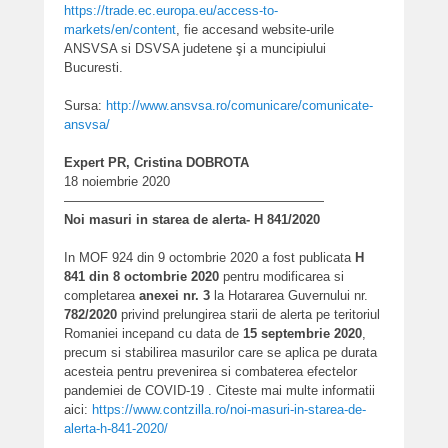
https://trade.ec.europa.eu/access-to-
markets/en/content
, fie accesand website-urile
ANSVSA si DSVSA judetene şi a muncipiului
Bucuresti.
Sursa:
http://www.ansvsa.ro/comunicare/comunicate-
ansvsa/
Expert PR, Cristina DOBROTA
18 noiembrie 2020
————————————————————
Noi masuri in starea de alerta- H 841/2020
In MOF 924 din 9 octombrie 2020 a fost publicata
H
841 din 8 octombrie 2020
pentru modificarea si
completarea
anexei nr. 3
la Hotararea Guvernului nr.
782/2020
privind prelungirea starii de alerta pe teritoriul
Romaniei incepand cu data de
15 septembrie 2020
,
precum si stabilirea masurilor care se aplica pe durata
acesteia pentru prevenirea si combaterea efectelor
pandemiei de COVID-19 . Citeste mai multe informatii
aici:
https://www.contzilla.ro/noi-
masuri-in-starea-de-
alerta-h-
841-2020/