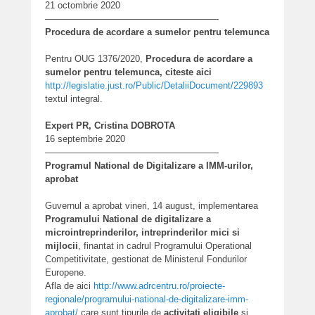
21 octombrie 2020
———————————————————
Procedura de acordare a sumelor pentru telemunca
Pentru OUG 1376/2020,
Procedura de acordare a
sumelor pentru telemunca, citeste aici
http://legislatie.just.ro/
Public/DetaliiDocument/229893
textul integral.
Expert PR, Cristina DOBROTA
16 septembrie 2020
———————————————————
Programul National de Digitalizare a IMM-urilor,
aprobat
Guvernul a aprobat vineri, 14 august, implementarea
Programului National de digitalizare a
microintreprinderilor, intreprinderilor mici si
mijlocii
, finantat in cadrul Programului Operational
Competitivitate, gestionat de Ministerul Fondurilor
Europene.
Afla de aici
http://www.adrcentru.ro/proiecte-
regionale/programului-national-de-digitalizare-imm-
aprobat/
care sunt tipurile de
activitati eligibile
si