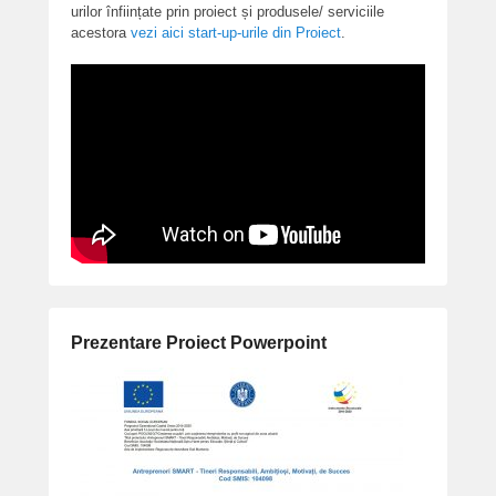
urilor înființate prin proiect și produsele/ serviciile
acestora
vezi aici start-up-urile din Proiect
.
Prezentare Proiect Powerpoint