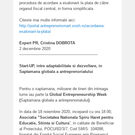
procedura de acordare a esalonarii la plata de către
organul fiscal central, in forma simplificata.
Citeste mai multe informatii aici:
http://portal.antreprenorismart.snsh.ro/acordarea-
esalonarii-la-plata/
Expert PR, Cristina DOBROTA
2 decembrie 2020
————————————————————
Start-UP, intre adaptabilitate si dezvoltare, in
Saptamana globala a antreprenoriatului
Pentru o saptamana, milioane de tineri din intreaga
lume iau parte la
Global Entrepreneurship Week
(
Saptamana globala a antreprenoriatului
)
.
In data de 18 noiembrie 2020, incepand cu ora 18.00,
Asociatia ”Societatea Nationala Spiru Haret pentru
Educatie, Stiinta si Cultura
”, in calitate de Beneficiar
al Proiectului, POCU/82/3/7, Cod SMIS: 104098,
finantat din Fondul Social European prin Programul