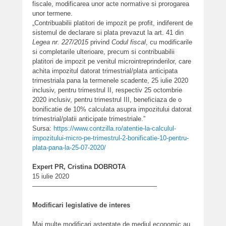
fiscale, modificarea unor acte normative si prorogarea
unor termene.
„Contribuabilii platitori de impozit pe profit, indiferent de
sistemul de declarare si plata prevazut la art. 41 din
Legea nr. 227/2015
privind
Codul fiscal
, cu modificarile
si completarile ulterioare, precum si contribuabilii
platitori de impozit pe venitul microintreprinderilor, care
achita impozitul datorat trimestrial/plata anticipata
trimestriala pana la termenele scadente, 25 iulie 2020
inclusiv, pentru trimestrul II, respectiv 25 octombrie
2020 inclusiv, pentru trimestrul III, beneficiaza de o
bonificatie de 10% calculata asupra impozitului datorat
trimestrial/platii anticipate trimestriale.”
Sursa:
https://www.contzilla.ro/atentie-la-calculul-
impozitului-micro-pe-trimestrul-2-bonificatie-10-pentru-
plata-pana-la-25-07-2020/
Expert PR, Cristina DOBROTA
15 iulie 2020
———————————————————
Modificari legislative de interes
Mai multe modificari asteptate de mediul economic au