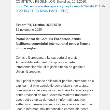
COMITETUL REGIUNILOR, Bruxelles, 10.3.2020,
https://ec.europa.eu/transparency/regdoc/rep/1/2020/RO/COM-
2020-103-F1-RO-MAIN-PART-1.PDF
)
Expert PR, Cristina DOBROTA
18 noiembrie 2020
————————————————————
Portal lansat de Comisia Europeana pentru
facilitarea comertului international pentru firmele
mici si mijlocii
Comisia Europeana a lansat portalul gratuit
Access2Markets pentru a sprijini comertul
intreprinderilor mici si mijlocii dincolo de granitele
Uniunii Europene.
Noul portal raspunde solicitarilor partilor interesate de a
explica mai bine acordurile comerciale si de a ajuta
companiile sa se asigure ca produsele lor sunt eligibile
pentru reduceri de taxe. Access2Markets transforma
acest set complex de reguli in informatii practice,
astfel incat firmele mai mici sa poata avea acces mai
usor la informatii privind conditiile comerciale pentru