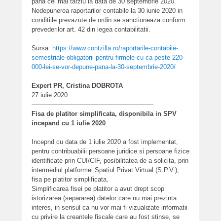
pana cel mai tarziu la data de 30 septembrie 2020.
Nedepunerea raportarilor contabile la 30 iunie 2020 in
conditiile prevazute de ordin se sanctioneaza conform
prevederilor art. 42 din legea contabilitatii.
Sursa:
https://www.contzilla.ro/raportarile-contabile-
semestriale-obligatorii-pentru-firmele-cu-ca-peste-220-
000-lei-se-vor-depune-pana-la-30-septembrie-2020/
Expert PR, Cristina DOBROTA
27 iulie 2020
———————————————————
Fisa de platitor simplificata, disponibila in SPV
incepand cu 1 iulie 2020
Incepnd cu data de 1 iulie 2020 a fost implementat,
pentru contribuabilii persoane juridice si persoane fizice
identificate prin CUI/CIF, posibilitatea de a solicita, prin
intermediul platformei Spatiul Privat Virtual (S.P.V.),
fisa pe platitor simplificata.
Simplificarea fisei pe platitor a avut drept scop
istorizarea (separarea) datelor care nu mai prezinta
interes, in sensul ca nu vor mai fi vizualizate informatii
cu privire la creantele fiscale care au fost stinse, se