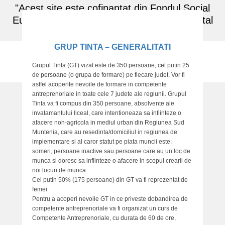
"Acest site este cofinantat din Fondul Social
European prin Programul Operational Capital
P
Uman 2014 - 2020"
o
GRUP TINTA – GENERALITATI
s
t
Antreprenori SMART
Grupul Tinta (GT) vizat este de 350 persoane, cel putin 25
e
de persoane (o grupa de formare) pe fiecare judet. Vor fi
Tineri Responsabili, Ambițioși, Motivați, de Succes
d
astfel acoperite nevoile de formare in competente
o
antreprenoriale in toate cele 7 judete ale regiunii. Grupul
n
Tinta va fi compus din 350 persoane, absolvente ale
invatamantului liceal, care intentioneaza sa infiinteze o
2
afacere non-agricola in mediul urban din Regiunea Sud
9
Muntenia, care au resedinta/domiciliul in regiunea de
.
implementare si al caror statut pe piata muncii este:
0
someri, persoane inactive sau persoane care au un loc de
1
munca si doresc sa infiinteze o afacere in scopul crearii de
.
noi locuri de munca.
Cel putin 50% (175 persoane) din GT va fi reprezentat de
2
femei.
0
Pentru a acoperi nevoile GT in ce priveste dobandirea de
1
competente antreprenoriale va fi organizat un curs de
8
Competente Antreprenoriale, cu durata de 60 de ore,
b