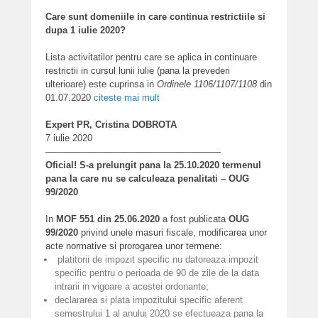
Care sunt domeniile in care continua restrictiile si
dupa 1 iulie 2020?
Lista activitatilor pentru care se aplica in continuare
restrictii in cursul lunii iulie (pana la prevederi
ulterioare) este cuprinsa in
Ordinele 1106/1107/1108
din
01.07.2020
citeste mai mult
Expert PR, Cristina DOBROTA
7 iulie 2020
———————————————————
Oficial! S-a prelungit pana la 25.10.2020 termenul
pana la care nu se calculeaza penalitati – OUG
99/2020
In
MOF 551 din 25.06.2020
a fost publicata
OUG
99/2020
privind unele masuri fiscale, modificarea unor
acte normative si prorogarea unor termene:
platitorii de impozit specific nu datoreaza impozit
specific pentru o perioada de 90 de zile de la data
intrarii in vigoare a acestei ordonante;
declararea si plata impozitului specific aferent
semestrului 1 al anului 2020 se efectueaza pana la