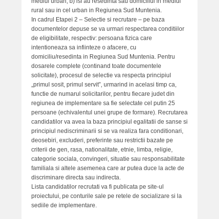
mediul urban; b) isi au resedinta sau domiciliul in mediul
rural sau in cel urban in Regiunea Sud Muntenia.
In cadrul Etapei 2 – Selectie si recrutare – pe baza
documentelor depuse se va urmari respectarea conditiilor
de eligibilitate, respectiv: persoana fizica care
intentioneaza sa infiinteze o afacere, cu
domiciliu/resedinta in Regiunea Sud Muntenia. Pentru
dosarele complete (continand toate documentele
solicitate), procesul de selectie va respecta principiul
„primul sosit, primul servit”, urmarind in acelasi timp ca,
functie de numarul solicitarilor, pentru fiecare judet din
regiunea de implementare sa fie selectate cel putin 25
persoane (echivalentul unei grupe de formare). Recrutarea
candidatilor va avea la baza principiul egalitatii de sanse si
principiul nediscriminarii si se va realiza fara conditionari,
deosebiri, excluderi, preferinte sau restrictii bazate pe
criterii de gen, rasa, nationalitate, etnie, limba, religie,
categorie sociala, convingeri, situatie sau responsabilitate
familiala si altele asemenea care ar putea duce la acte de
discriminare directa sau indirecta.
Lista candidatilor recrutati va fi publicata pe site-ul
proiectului, pe conturile sale pe retele de socializare si la
sediile de implementare.