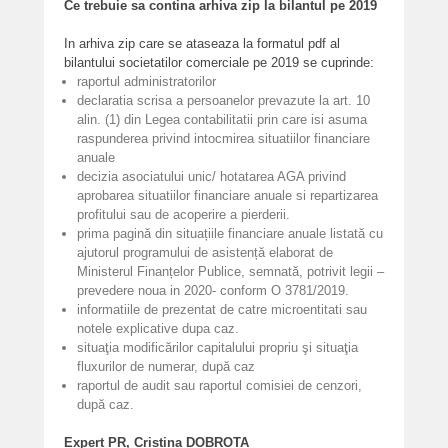
Ce trebuie sa contina arhiva zip la bilantul pe 2019
In arhiva zip care se ataseaza la formatul pdf al
bilantului societatilor comerciale pe 2019 se cuprinde:
raportul administratorilor
declaratia scrisa a persoanelor prevazute la art. 10
alin. (1) din Legea contabilitatii prin care isi asuma
raspunderea privind intocmirea situatiilor financiare
anuale
decizia asociatului unic/ hotatarea AGA privind
aprobarea situatiilor financiare anuale si repartizarea
profitului sau de acoperire a pierderii.
prima pagină din situațiile financiare anuale listată cu
ajutorul programului de asistență elaborat de
Ministerul Finanțelor Publice, semnată, potrivit legii –
prevedere noua in 2020- conform O 3781/2019.
informatiile de prezentat de catre microentitati sau
notele explicative dupa caz.
situaţia modificărilor capitalului propriu şi situaţia
fluxurilor de numerar, după caz
raportul de audit sau raportul comisiei de cenzori,
după caz.
Expert PR, Cristina DOBROTA