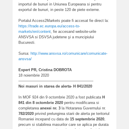
importul de bunuri in Uniunea Europeana si pentru
exportul de bunuri, in peste 120 de piete externe.
Portalul Access2Markets poate fi accesat fie direct la:
https://trade.ec.europa.eu/access-to-
markets/en/content
, fie accesand website-urile
ANSVSA si DSVSA judetene şi a muncipiului
Bucuresti.
Sursa:
http://www.ansvsa.ro/comunicare/comunicate-
ansvsa/
Expert PR, Cristina DOBROTA
18 noiembrie 2020
————————————————————
Noi masuri in starea de alerta- H 841/2020
In MOF 924 din 9 octombrie 2020 a fost publicata
H
841 din 8 octombrie 2020
pentru modificarea si
completarea
anexei nr. 3
la Hotararea Guvernului nr.
782/2020
privind prelungirea starii de alerta pe teritoriul
Romaniei incepand cu data de
15 septembrie 2020
,
precum si stabilirea masurilor care se aplica pe durata