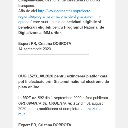
Competitivitate, gestionat de Ministerul Fondurilor
Europene.
Afla de aici
http://www.adrcentru.ro/proiecte-
regionale/programului-national-de-digitalizare-imm-
aprobat/
care sunt tipurile de
activitati eligibile
si
beneficiari eligibili
pentru
Programul National de
Digitalizare a IMM-urilor.
Expert PR, Cristina DOBROTA
14 septembrie 2020
———————————————————
OUG 152/31.08.2020 pentru extinderea platilor care
pot fi efectuate prin Sistemul national electronic de
plata online
In
MOF nr. 802
din 1 septembrie 2020 a fost publicata
ORDONANTA DE URGENTA nr. 152
din 31 august
2020 pentru modificarea si completarea…
vezi mai
mult
Expert PR, Cristina DOBROTA