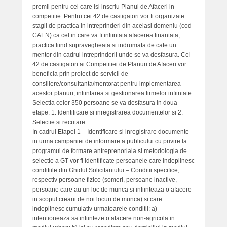
premii pentru cei care isi inscriu Planul de Afaceri in
competitie. Pentru cei 42 de castigatori vor fi organizate
stagii de practica in intreprinderi din acelasi domeniu (cod
CAEN) ca cel in care va fi infiintata afacerea finantata,
practica fiind supravegheata si indrumata de cate un
mentor din cadrul intreprinderii unde se va desfasura. Cei
42 de castigatori ai Competitiei de Planuri de Afaceri vor
beneficia prin proiect de servicii de
consiliere/consultanta/mentorat pentru implementarea
acestor planuri, infiintarea si gestionarea firmelor infiintate.
Selectia celor 350 persoane se va desfasura in doua
etape: 1. Identificare si inregistrarea documentelor si 2.
Selectie si recutare.
In cadrul Etapei 1 – Identificare si inregistrare documente –
in urma campaniei de informare a publicului cu privire la
programul de formare antreprenoriala si metodologia de
selectie a GT vor fi identificate persoanele care indeplinesc
conditiile din Ghidul Solicitantului – Conditii specifice,
respectiv persoane fizice (someri, persoane inactive,
persoane care au un loc de munca si infiinteaza o afacere
in scopul crearii de noi locuri de munca) si care
indeplinesc cumulativ urmatoarele conditii: a)
intentioneaza sa infiinteze o afacere non-agricola in