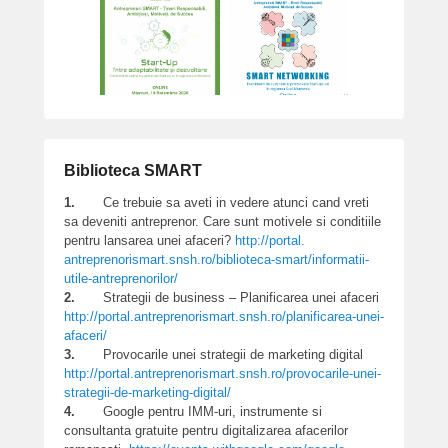
Biblioteca SMART
1.
Ce trebuie sa aveti in vedere atunci cand vreti
sa deveniti antreprenor. Care sunt motivele si conditiile
pentru lansarea unei afaceri?
http://portal.
antreprenorismart.snsh.ro/
biblioteca-smart/informatii-
utile-antreprenorilor/
2.
Strategii de business – Planificarea unei afaceri
http://portal.
antreprenorismart.snsh.ro/
planificarea-unei-
afaceri/
3.
Provocarile unei strategii de marketing digital
http://portal.
antreprenorismart.snsh.ro/
provocarile-unei-
strategii-de-
marketing-digital/
4.
Google pentru IMM-uri, instrumente si
consultanta gratuite pentru digitalizarea afacerilor