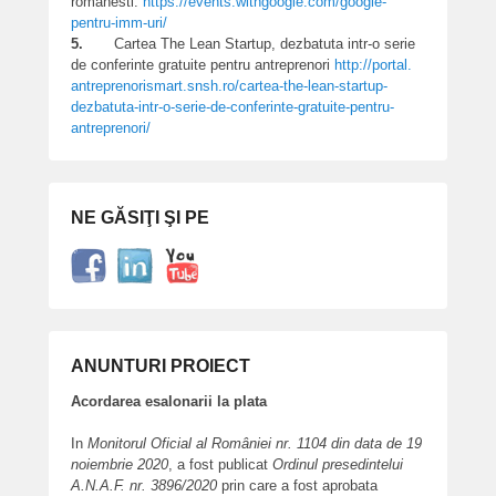
romanesti.
https://events.withgoogle.com/
google-
pentru-imm-uri/
5.
Cartea The Lean Startup, dezbatuta intr-o serie
de conferinte gratuite pentru antreprenori
http://portal.
antreprenorismart.snsh.ro/cartea-
the-lean-startup-
dezbatuta-
intr-o-serie-de-conferinte-
gratuite-pentru-
antreprenori/
NE GĂSIŢI ŞI PE
ANUNTURI PROIECT
Acordarea esalonarii la plata
In
Monitorul Oficial al României nr. 1104 din data de 19
noiembrie 2020
, a fost publicat
Ordinul presedintelui
A.N.A.F. nr. 3896/2020
prin care a fost aprobata