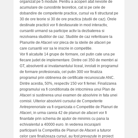
organizat pe 5 module. Pentru a acoperi atat nevoile de
y
acumulare de cunostinte teoretice, cat si pe cele de
B
dobandire de competente practice, cursul va fi structurat pe
30 de ore teorie si 30 de ore practica (studii de caz). Orele
a
destinate practicii vor fi desfasurate in mod interactiv,
r
cursantii urmand sa participe activ la dezbaterea si
a
rezolvarea studiilor de caz. Studiile de caz referitoare la
n
Planurile de Afaceri vor pleca de la ideile de afaceri pe
e
care cursantii vor sa le inscrie in competitie.
s
Vor fi alcatuite 14 grupe de formare, cel putin cate una pe
fiecare judet de implementare. Dintre cei 350 de membri ai
c
GT, absolventi ai invatamantului liceal, inrolati in programul
u
de formare profesionala, cel putin 300 vor finaliza
F
programul prin obtinerea de certificate recunoscute ANC.
l
Dintre acestia, 50%, respectiv 150 vor fi femei. Finalizarea
o
programului va fi conditionata de intocmirea unui Plan de
r
Afaceri si sustinerea unui examen de absolvire in fata unei
comisii. Ulterior absolvirii cursului de Competente
i
Antreprenoriale va fi organizata o Competitie de Planuri de
n
Afaceri, in urma careia 42 de planuri de afaceri vor fi
finantate prin schema de ajutor de minimis cu pana la
echivalentul a 40000 euro. In vederea incurajarii
participarii la Competitia de Planuri de Afaceri a tuturor
celor care finalizeaza cursul, au fost prevazute in proiect