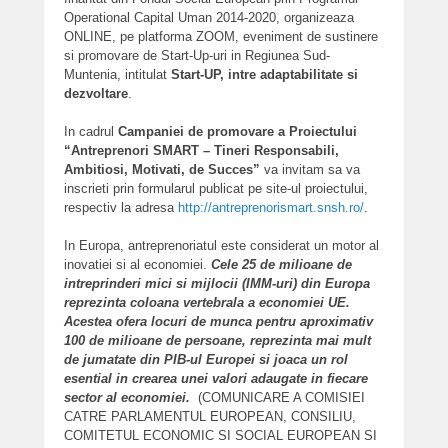
Operational Capital Uman 2014-2020, organizeaza
ONLINE, pe platforma ZOOM, eveniment de sustinere
si promovare de Start-Up-uri in Regiunea Sud-
Muntenia, intitulat
Start-UP, intre adaptabilitate si
dezvoltare
.
In cadrul
Campaniei de promovare a Proiectului
“Antreprenori SMART – Tineri Responsabili,
Ambitiosi, Motivati, de Succes”
va invitam sa va
inscrieti prin formularul publicat pe site-ul proiectului,
respectiv la adresa
http://antreprenorismart.snsh.ro/
.
In Europa, antreprenoriatul este considerat un motor al
inovatiei si al economiei.
Cele 25 de milioane de
intreprinderi mici si mijlocii (IMM-uri) din Europa
reprezinta coloana vertebrala a economiei UE.
Acestea ofera locuri de munca pentru aproximativ
100 de milioane de persoane, reprezinta mai mult
de jumatate din PIB-ul Europei si joaca un rol
esential in crearea unei valori adaugate in fiecare
sector al economiei.
(COMUNICARE A COMISIEI
CATRE PARLAMENTUL EUROPEAN, CONSILIU,
COMITETUL ECONOMIC SI SOCIAL EUROPEAN SI