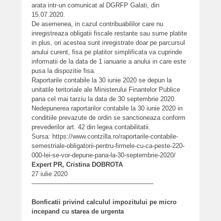
arata intr-un comunicat al DGRFP Galati, din
15.07.2020.
De asemenea, in cazul contribuabililor care nu
inregistreaza obligatii fiscale restante sau sume platite
in plus, ori acestea sunt inregistrate doar pe parcursul
anului curent, fisa pe platitor simplificata va cuprinde
informatii de la data de 1 ianuarie a anului in care este
pusa la dispozitie fisa.
Raportarile contabile la 30 iunie 2020 se depun la
unitatile teritoriale ale Ministerului Finantelor Publice
pana cel mai tarziu la data de 30 septembrie 2020.
Nedepunerea raportarilor contabile la 30 iunie 2020 in
conditiile prevazute de ordin se sanctioneaza conform
prevederilor art. 42 din legea contabilitatii.
Sursa: https://www.contzilla.ro/raportarile-contabile-
semestriale-obligatorii-pentru-firmele-cu-ca-peste-220-
000-lei-se-vor-depune-pana-la-30-septembrie-2020/
Expert PR, Cristina DOBROTA
27 iulie 2020
———————————————————
Bonficatii privind calculul impozitului pe micro
incepand cu starea de urgenta