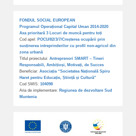
FONDUL SOCIAL EUROPEAN
Programul Operațional Capital Uman 2014-2020
Axa prioritară 3 Locuri de muncă pentru toți
Cod apel:
POCU/82/3/7/Creșterea ocupării prin
susținerea intreprinderilor cu profil non-agricol din
zona urbană
Titlul proiectului:
Antreprenori SMART – Tineri
Responsabili, Ambițioși, Motivați, de Succes
Beneficiar:
Asociația “Societatea Națională Spiru
Haret pentru Educație, Știință și Cultură”
Cod SMIS:
104098
Aria de implementare:
Regiunea de dezvoltare Sud
Muntenia