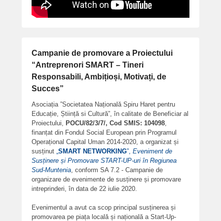
Campanie de promovare a Proiectului
“Antreprenori SMART – Tineri
Responsabili, Ambițioși, Motivați, de
Succes”
Asociația ”Societatea Națională Spiru Haret pentru
Educație, Știință si Cultură”, în calitate de Beneficiar al
Proiectului,
POCU/82/3/7/, Cod SMIS: 104098
,
finanțat din Fondul Social European prin Programul
Operațional Capital Uman 2014-2020, a organizat și
susținut
„
SMART NETWORKING
”,
Eveniment de
Susținere și Promovare START-UP-uri în Regiunea
Sud-Muntenia
, conform SA 7.2 - Campanie de
organizare de evenimente de susținere și promovare
intreprinderi, în data de 22 iulie 2020.
Evenimentul a avut ca scop principal susținerea și
promovarea pe piața locală și națională a Start-Up-